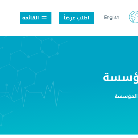
اطلب عرضاً
القائمة
English
عاية الصحية
وظائف
المبيعات
التواصل
مؤسسة
اطلب عرضاً
الحياة في نانو هيلث
الوظائف الحالية
ر
 المؤسسة