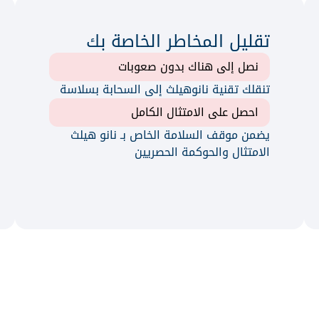
نانو DIICS
نانو NEM
الصحية
إمكانية التشغيل البيني للبيانات وحلول
إدارة الإخطار والت
الرعاية المتكاملة
تقليل المخاطر الخاصة بك
نانو HRC
نانو DHC
نصل إلى هناك بدون صعوبات
مخاطر الرعاية الصحية والامتثال
النظام البيئي للص
تنقلك تقنية نانوهيلث إلى السحابة بسلاسة
نانو RCM
نانو HUB
احصل على الامتثال الكامل
إدارة دورة إيرادات NANO
Nano تبادل المعاملات
يضمن موقف السلامة الخاص بـ نانو هيلث
نانو AIDRG
Nano مساعد الذكاء الاصطناعي
الامتثال والحوكمة الحصريين
Nano تبادل المعلومات
Nano مساعد الذكاء الاصطناعي