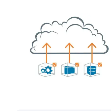
كي
ر
نانو MED/MRE
نانو MED
نانو Rx Insight
إحصاءات NANO Rx
نانو DDI
ية عن بعد والتطبيب
إحصاءات البيانات العميقة من نانو
نانو FWA
ات
حل إدارة الاحتيال والهدر وسوء
الاستخدام من نانو
نانو OMOP
الطبي
أتمتة نانو مع محول OMOP للبيانات