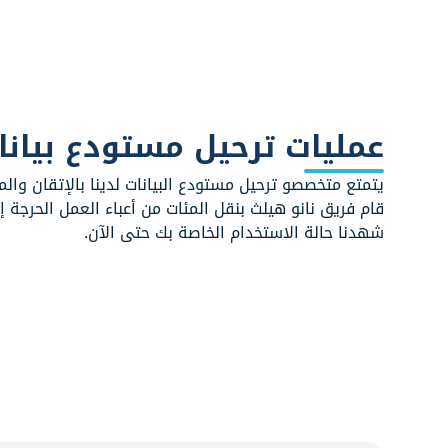
عمليات ترحيل مستودع بيان
نانو IMS
كل المنتجات
يتمتع متخصصو ترحيل مستودع البيانات لدينا بالإتقان و
نانو IMS
قام فريق نانو هيلث بنقل المئات من أعباء العمل الحرجة إ
نانو EMR
المنظمين
شهدنا حالة الاستخدام الخاصة بك حتى الآن.
نانو EMR
الصيدليات
نانو HCAPI
خدمات واجهة برمجة تط
للرعاية الصحية
شركات التأمين
نانو SAAS
نانو للأنظمة على شك
الشركات
نانو CPW
أخرى
مسارات نانو السريرية